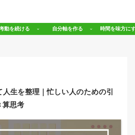
考動を続ける
自分軸を作る
時間を味方に
て人生を整理｜忙しい人のための引
き算思考