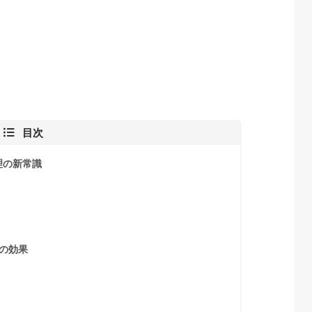
目次
理の新常識
の効果