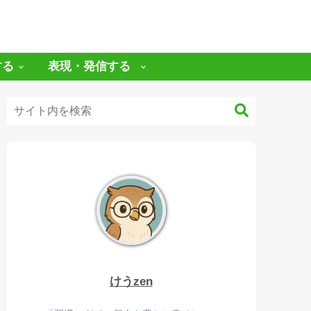
する
表現・発信する
けうzen