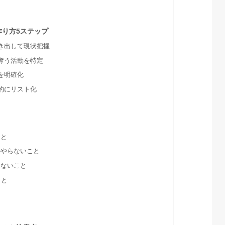
り方5ステップ
き出して現状把握
奪う活動を特定
を明確化
的にリスト化
こと
のやらないこと
らないこと
こと