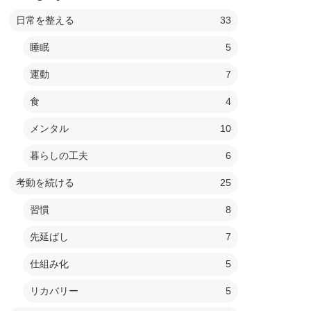
日常を整える
33
睡眠
5
運動
7
食
4
メンタル
10
暮らしの工夫
6
考動を続ける
25
習慣
8
先延ばし
7
仕組み化
5
リカバリー
5