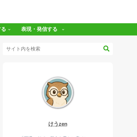
する
表現・発信する
けうzen