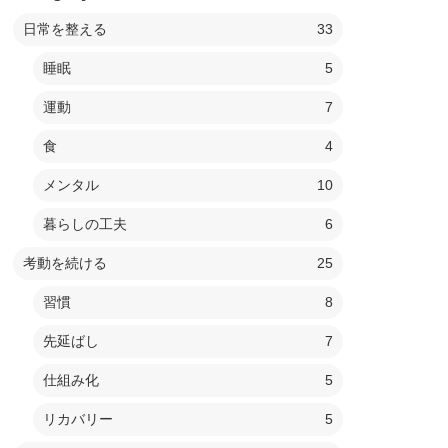
日常を整える
33
睡眠
5
運動
7
食
4
メンタル
10
暮らしの工夫
6
考動を続ける
25
習慣
8
先延ばし
7
仕組み化
5
リカバリー
5