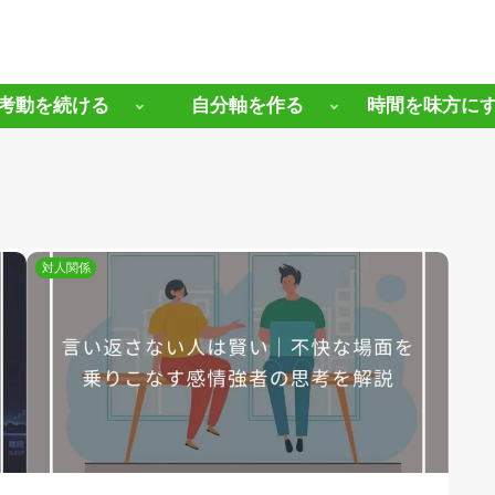
考動を続ける
自分軸を作る
時間を味方に
対人関係