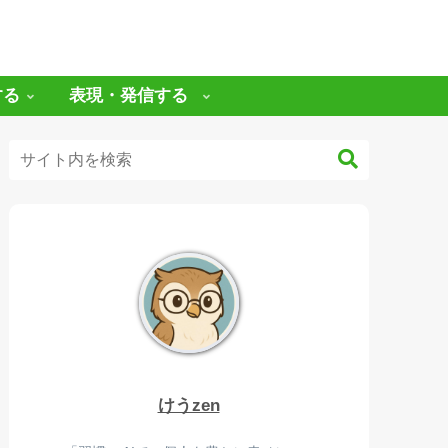
する
表現・発信する
けうzen