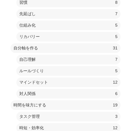
習慣
8
先延ばし
7
仕組み化
5
リカバリー
5
自分軸を作る
31
自己理解
7
ルールづくり
5
マインドセット
12
対人関係
6
時間を味方にする
19
タスク管理
3
時短・効率化
12