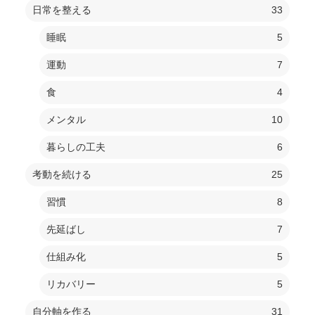
日常を整える
33
睡眠
5
運動
7
食
4
メンタル
10
暮らしの工夫
6
考動を続ける
25
習慣
8
先延ばし
7
仕組み化
5
リカバリー
5
自分軸を作る
31