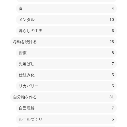
食
4
メンタル
10
暮らしの工夫
6
考動を続ける
25
習慣
8
先延ばし
7
仕組み化
5
リカバリー
5
自分軸を作る
31
自己理解
7
ルールづくり
5