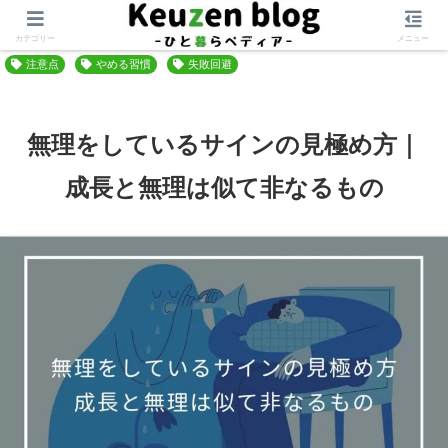
ホーム
自分軸を作る
ルールづくり
カテゴリー
メニュー
注意点
やめる習慣
失敗回避
無理をしているサインの見極め方｜
成長と無理は似て非なるもの