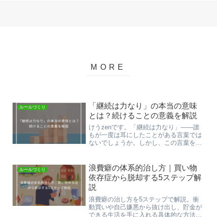
「継続は力なり」の本当の意味
ルールづくり
とは？続けることの意義を解説
けうzenです。「継続は力なり」——誰
もが一度は耳にしたことがある言葉では
ないでしょうか。しかし、この言葉を本
当に理解している人は少ないかもしれま
せん。誰が、どんな状況で生み出した言
葉なのか。なぜ「継続は力なり」と言え
浪費癖の体系的治し方｜買い物
ルールづくり
るのか。その根拠は何な...
依存症から脱却する5ステップ解
説
浪費癖の治し方を5ステップで解説。衝
動買いや自己嫌悪から抜け出し、貯金が
できる生活を手に入れる具体的な方法を