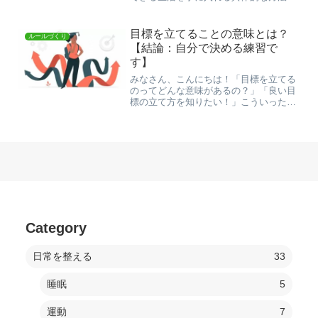
ご紹介。現状把握、％管理、アクセス見
直しなど、意志の力に頼らない仕組み作
りで浪費癖を根本から改良していきまし
目標を立てることの意味とは？
ルールづくり
ょう。
【結論：自分で決める練習で
す】
みなさん、こんにちは！「目標を立てる
のってどんな意味があるの？」「良い目
標の立て方を知りたい！」こういった疑
問や悩みに向けて、「目標を掲げること
の意味」を解説します。結論：自分で決
める練習です結論から言うと、目標を掲
げる意味は、自分で決める...
Category
日常を整える
33
睡眠
5
運動
7