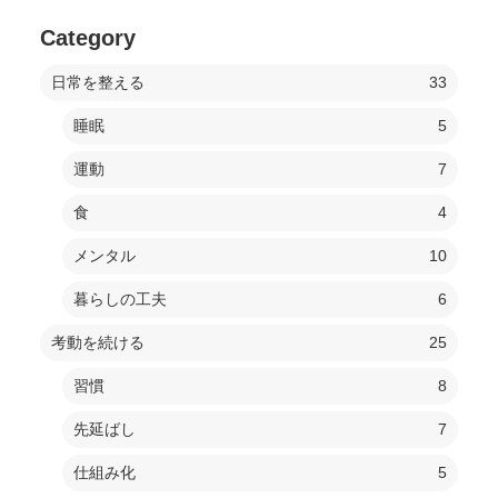
Category
日常を整える
33
睡眠
5
運動
7
食
4
メンタル
10
暮らしの工夫
6
考動を続ける
25
習慣
8
先延ばし
7
仕組み化
5