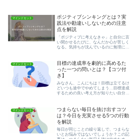
ポジティブシンキングとは？実
マインドセット
践法や勘違いしないための注意
点を解説
「ポジティブに考えなきゃ」と自分に言
い聞かせるたびに、なんだか心が苦しく
なる。気持ちが沈んでいるのに無理に明
るく振る舞ったり、「落ち込むのはよく
ない」と自分の感情を責めてしまったり
すると、ますます心のバランスを崩して
目標の達成率を劇的に高めるた
マインドセット
しまうことがあります。「...
った一つの問いとは？【コツ付
き】
みなさん、こんにちは！目標は立てるけ
どいつも途中でやめてしまう…目標達成
するための良い考え方が知りたい自分の
立てた目標を達成する経験をしてみたい
上記の悩み・知りたいに対して、目標の
達成率を劇的に高める一つの問いを紹介
つまらない毎日を抜け出すコツ
マインドセット
する記事を書きました。目...
は？今日を充実させる5つの行動
を解説
毎日が同じことの繰り返しで、つまらな
いとお悩みではないでしょうか？この記