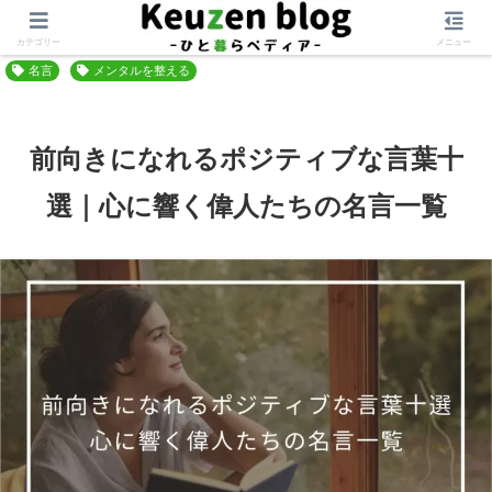
ホーム
自分軸を作る
マインドセット
カテゴリー
メニュー
名言
メンタルを整える
前向きになれるポジティブな言葉十
選｜心に響く偉人たちの名言一覧