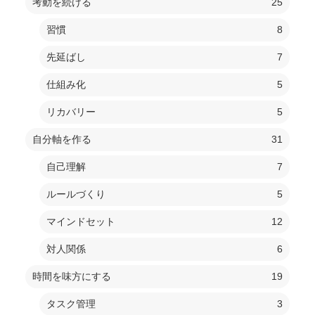
考動を続ける
25
習慣
8
先延ばし
7
仕組み化
5
リカバリー
5
自分軸を作る
31
自己理解
7
ルールづくり
5
マインドセット
12
対人関係
6
時間を味方にする
19
タスク管理
3