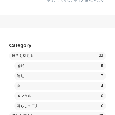
事は、つまらない毎日を抜け出すため、
日々がつまらないと感じてしまう原因
と、今日を充実させる5つの行動につい
て解説します。この記事は以下のような
方におすすめ変わり映えのな...
Category
日常を整える
33
睡眠
5
運動
7
食
4
メンタル
10
暮らしの工夫
6