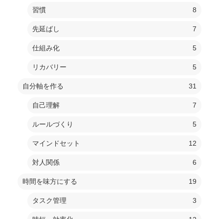
習慣
8
先延ばし
7
仕組み化
5
リカバリー
5
自分軸を作る
31
自己理解
7
ルールづくり
5
マインドセット
12
対人関係
6
時間を味方にする
19
タスク管理
3