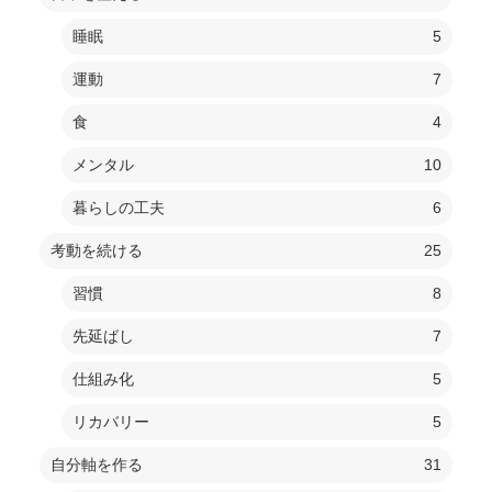
睡眠
5
運動
7
食
4
メンタル
10
暮らしの工夫
6
考動を続ける
25
習慣
8
先延ばし
7
仕組み化
5
リカバリー
5
自分軸を作る
31