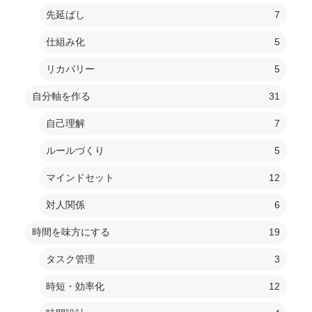
先延ばし
7
仕組み化
5
リカバリー
5
自分軸を作る
31
自己理解
7
ルールづくり
5
マインドセット
12
対人関係
6
時間を味方にする
19
タスク管理
3
時短・効率化
12