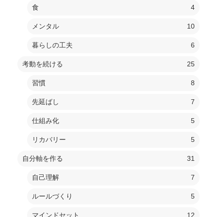
食
4
メンタル
10
暮らしの工夫
6
考動を続ける
25
習慣
8
先延ばし
7
仕組み化
5
リカバリー
5
自分軸を作る
31
自己理解
7
ルールづくり
5
マインドセット
12