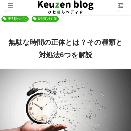
ホーム
時間を味方にする
時短・効率化
カテゴリー
メニュー
優先順位づけ
時間泥棒対策
無駄な時間の正体とは？その種類と
対処法6つを解説