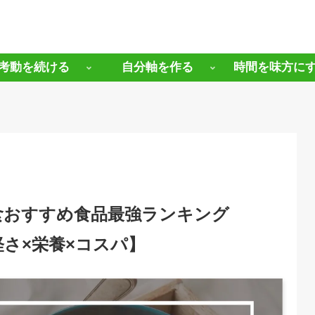
考動を続ける
自分軸を作る
時間を味方に
食おすすめ食品最強ランキング
手軽さ×栄養×コスパ】