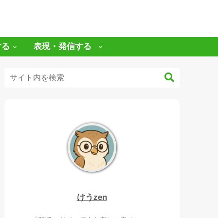
する
表現・発信する
けうzen