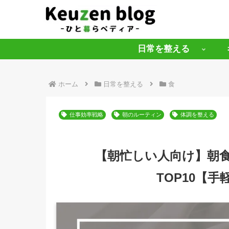
日常を整える
ホーム
日常を整える
食
仕事効率戦略
朝のルーティン
体調を整える
【朝忙しい人向け】朝
TOP10【