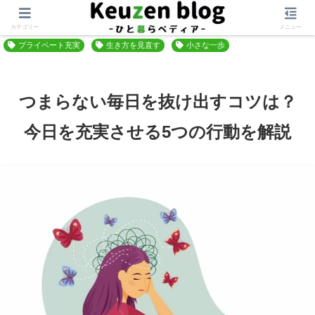
ホーム
自分軸を作る
マインドセット
カテゴリー
メニュー
プライベート充実
生き方を見直す
小さな一歩
つまらない毎日を抜け出すコツは？
今日を充実させる5つの行動を解説