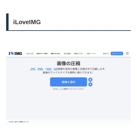
iLoveIMG