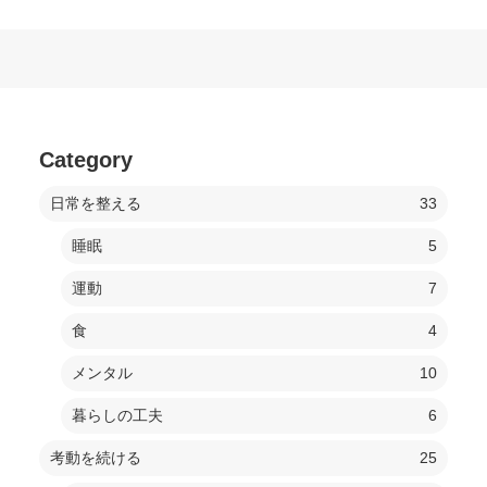
想フレームワークを紹介します。会議で
「何かアイデアない？」と振られて頭が
真っ白になる。企画を任...
Category
日常を整える
33
睡眠
5
運動
7
食
4
メンタル
10
暮らしの工夫
6
考動を続ける
25