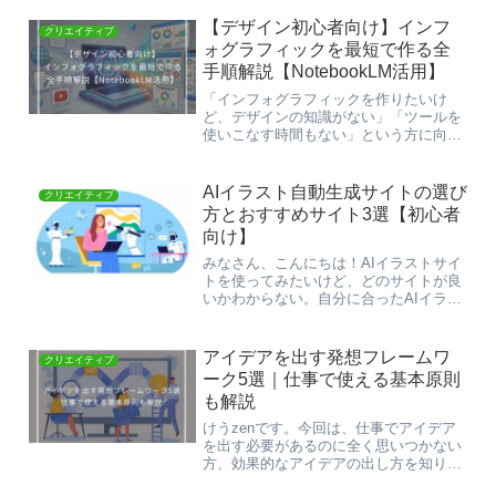
【デザイン初心者向け】インフ
クリエイティブ
ォグラフィックを最短で作る全
手順解説【NotebookLM活用】
「インフォグラフィックを作りたいけ
ど、デザインの知識がない」「ツールを
使いこなす時間もない」という方に向け
て、この記事ではNotebookLMを使って
インフォグラフィックを最短で作る手順
を解説します。この記事のゴール
AIイラスト自動生成サイトの選び
クリエイティブ
NotebookLMを使...
方とおすすめサイト3選【初心者
向け】
みなさん、こんにちは！AIイラストサイ
トを使ってみたいけど、どのサイトが良
いかわからない。自分に合ったAIイラス
トサイトを選ぶポイントは？初めてでも
簡単に使えるサイトを知りたい。上記の
ような悩み・疑問に対して、自分に合っ
アイデアを出す発想フレームワ
クリエイティブ
たAIイラストサイト...
ーク5選｜仕事で使える基本原則
も解説
けうzenです。今回は、仕事でアイデア
を出す必要があるのに全く思いつかない
方、効果的なアイデアの出し方を知りた
い方に向けて、アイデアを出すための発