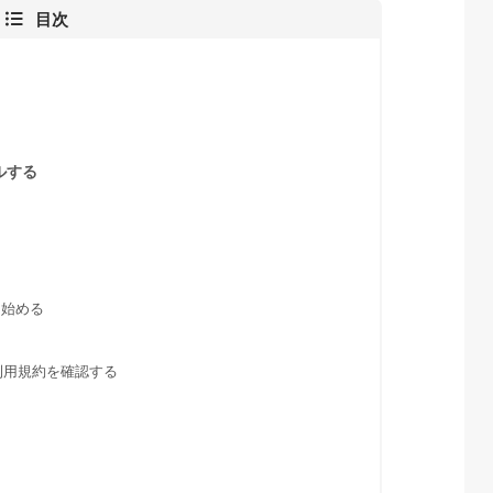
目次
ールする
る
を始める
る
し利用規約を確認する