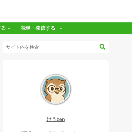
する
表現・発信する
けうzen