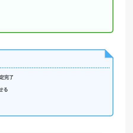
設定完了
せる