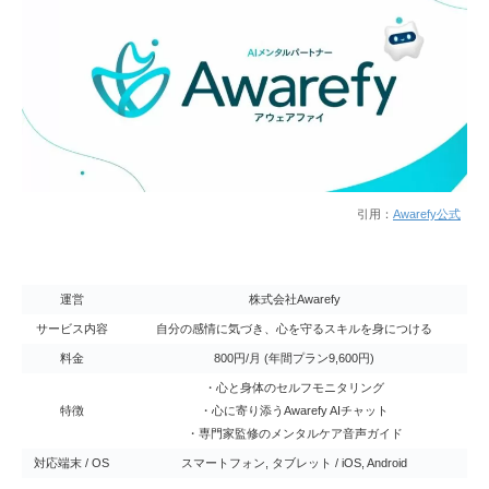
引用：
Awarefy公式
運営
株式会社Awarefy
サービス内容
自分の感情に気づき、心を守るスキルを身につける
料金
800円/月 (年間プラン9,600円)
・心と身体のセルフモニタリング
特徴
・心に寄り添うAwarefy AIチャット
・専門家監修のメンタルケア音声ガイド
対応端末 / OS
スマートフォン, タブレット / iOS, Android