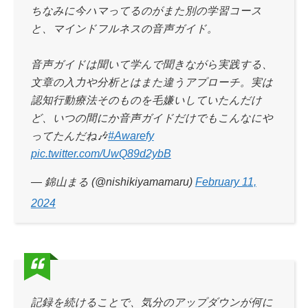
ちなみに今ハマってるのがまた別の学習コース
と、マインドフルネスの音声ガイド。
音声ガイドは聞いて学んで聞きながら実践する、
文章の入力や分析とはまた違うアプローチ。実は
認知行動療法そのものを毛嫌いしていたんだけ
ど、いつの間にか音声ガイドだけでもこんなにや
ってたんだね🎶
#Awarefy
pic.twitter.com/UwQ89d2ybB
— 錦山まる (@nishikiyamamaru)
February 11,
2024
記録を続けることで、気分のアップダウンが何に