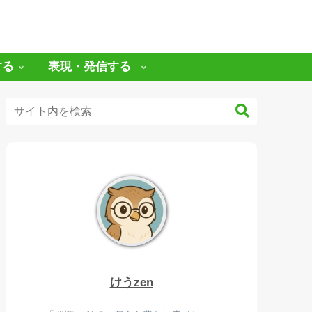
する
表現・発信する
けうzen