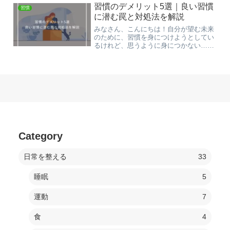
まうこと、ありますよね。今回は習慣の
習慣のデメリット5選｜良い習慣
習慣
始め方【中級編】として、...
に潜む罠と対処法を解説
みなさん、こんにちは！自分が望む未来
のために、習慣を身につけようとしてい
るけれど、思うように身につかない…身
についても成果が出ている実感がない…
そんなお悩みはありませんか？「毎日同
じことばかりで新鮮さがない…」「思っ
たように結果が出ない…」...
Category
日常を整える
33
睡眠
5
運動
7
食
4