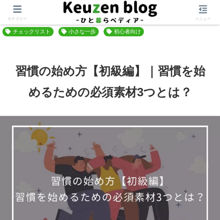
ホーム
考動を続ける
習慣
カテゴリー
メニュー
チェックリスト
小さな一歩
初心者向け
習慣の始め方【初級編】｜習慣を始
めるための必須素材3つとは？