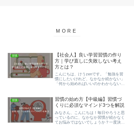
【社会人】良い学習習慣の作り
習慣
方｜学び直しに失敗しない考え
方とは？
こんにちは、けうzenです。「勉強を習
慣にしたいけれど、なかなか続かない」
「何から始めればいいのかわからない」
とお悩みではないでしょうか？忙しい毎
日の中で学習時間を確保して、またそれ
を続けることはなかなか難しいですよ
習慣の始め方【中級編】習慣づ
習慣
ね。ということで今回は、...
くりに必須なマインド3つを解説
みなさん、こんにちは！毎日やろうと思
っているのに、なかなか習慣が続かなく
てお悩みではないでしょうか？一度決め
たはずの習慣も、気がつけば忘れてしま
ったり、途中でやめてしまったりしてし