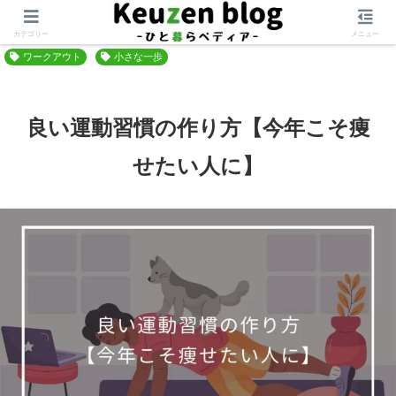
ホーム
日常を整える
運動
カテゴリー
メニュー
ワークアウト
小さな一歩
良い運動習慣の作り方【今年こそ痩
せたい人に】